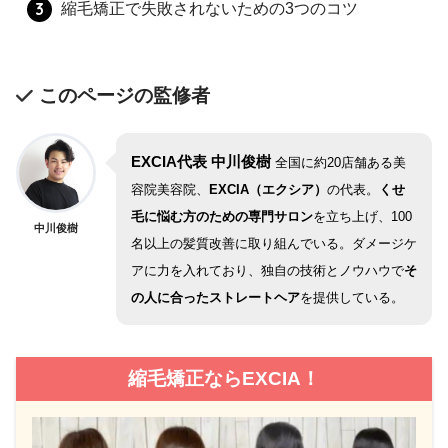
縮毛矯正で失敗されないための3つのコツ
このページの監修者
EXCIA代表 中川俊樹
全国に約20店舗ある美
容院美容院、
EXCIA（エクシア）
の代表。
くせ
毛に悩む方のための専門サロン
を立ち上げ、100
中川俊樹
名以上の髪質改善に取り組んでいる。ダメージケ
アに力を入れており、独自の技術とノウハウで
そ
の人に合ったストレートヘア
を提供している。
縮毛矯正ならEXCIA！