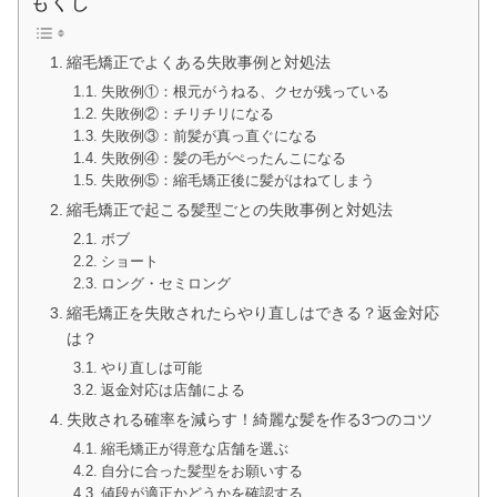
もくじ
縮毛矯正でよくある失敗事例と対処法
失敗例①：根元がうねる、クセが残っている
失敗例②：チリチリになる
失敗例③：前髪が真っ直ぐになる
失敗例④：髪の毛がぺったんこになる
失敗例⑤：縮毛矯正後に髪がはねてしまう
縮毛矯正で起こる髪型ごとの失敗事例と対処法
ボブ
ショート
ロング・セミロング
縮毛矯正を失敗されたらやり直しはできる？返金対応
は？
やり直しは可能
返金対応は店舗による
失敗される確率を減らす！綺麗な髪を作る3つのコツ
縮毛矯正が得意な店舗を選ぶ
自分に合った髪型をお願いする
値段が適正かどうかを確認する