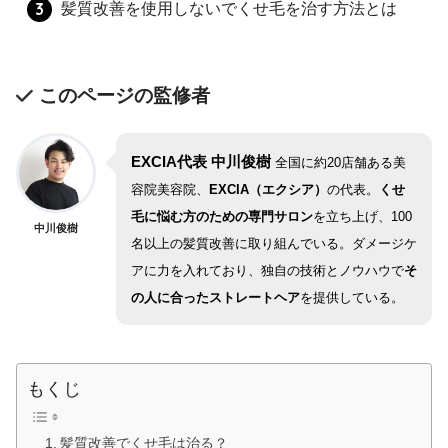
髪質改善を使用しないでくせ毛を治す方法とは
このページの監修者
EXCIA代表 中川俊樹
全国に約20店舗ある美
容院美容院、
EXCIA（エクシア）
の代表。
くせ
毛に悩む方のための専門サロン
を立ち上げ、100
中川俊樹
名以上の髪質改善に取り組んでいる。ダメージケ
アに力を入れており、独自の技術とノウハウで
そ
の人に合ったストレートヘア
を提供している。
もくじ
髪質改善でくせ毛は治る？